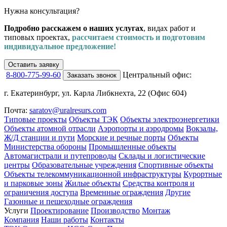
Нужна консультация?
Подробно расскажем о наших услугах
, видах работ и
типовых проектах,
рассчитаем стоимость и подготовим
индивидуальное предложение!
Оставить заявку
8-800-775-99-60
Центральный офис:
Заказать звонок
г. Екатеринбург, ул. Карла Либкнехта, 22 (Офис 604)
Почта:
saratov@uralresurs.com
Типовые проекты
Объекты ТЭК
Объекты электроэнергетики
Объекты атомной отрасли
Аэропорты и аэродромы
Вокзалы,
Ж/Д станции и пути
Морские и речные порты
Объекты
Министерства обороны
Промышленные объекты
Автомагистрали и путепроводы
Склады и логистические
центры
Образовательные учреждения
Спортивные объекты
Объекты телекоммуникационной инфраструктуры
Курортные
и парковые зоны
Жилые объекты
Средства контроля и
ограничения доступа
Временные ограждения
Другие
Газонные и пешеходные ограждения
Услуги
Проектирование
Производство
Монтаж
Компания
Наши работы
Контакты