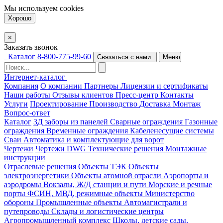
Мы используем
cookies
Хорошо
×
Заказать звонок
Каталог
8-800-775-99-60
Связаться с нами
Меню
Интернет-каталог
Компания
О компании
Партнеры
Лицензии и сертификаты
Наши работы
Отзывы клиентов
Пресс-центр
Контакты
Услуги
Проектирование
Производство
Доставка
Монтаж
Вопрос-ответ
Каталог
3Д заборы из панелей
Сварные ограждения
Газонные
ограждения
Временные ограждения
Кабеленесущие системы
Cваи
Автоматика и комплектующие для ворот
Чертежи
Чертежи DWG
Технические решения
Монтажные
инструкции
Отраслевые решения
Объекты ТЭК
Объекты
электроэнергетики
Объекты атомной отрасли
Аэропорты и
аэродромы
Вокзалы, Ж/Д станции и пути
Морские и речные
порты
ФСИН, МВД, режимные объекты
Министерство
обороны
Промышленные объекты
Автомагистрали и
путепроводы
Склады и логистические центры
Агропромышленный комплекс
Школы, детские сады,