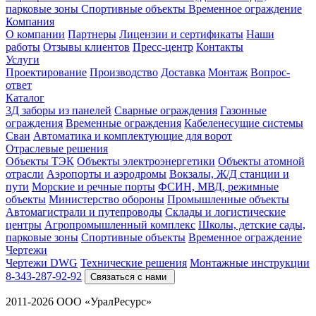
парковые зоны
Спортивные объекты
Временное ограждение
Компания
О компании
Партнеры
Лицензии и сертификаты
Наши
работы
Отзывы клиентов
Пресс-центр
Контакты
Услуги
Проектирование
Производство
Доставка
Монтаж
Вопрос-
ответ
Каталог
3Д заборы из панелей
Сварные ограждения
Газонные
ограждения
Временные ограждения
Кабеленесущие системы
Cваи
Автоматика и комплектующие для ворот
Отраслевые решения
Объекты ТЭК
Объекты электроэнергетики
Объекты атомной
отрасли
Аэропорты и аэродромы
Вокзалы, Ж/Д станции и
пути
Морские и речные порты
ФСИН, МВД, режимные
объекты
Министерство обороны
Промышленные объекты
Автомагистрали и путепроводы
Склады и логистические
центры
Агропромышленный комплекс
Школы, детские сады,
парковые зоны
Спортивные объекты
Временное ограждение
Чертежи
Чертежи DWG
Технические решения
Монтажные инструкции
8-343-287-92-92
Связаться с нами
2011-2026 ООО «УралРесурс»