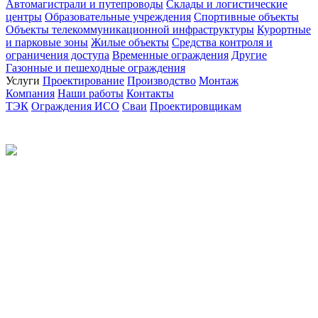
Автомагистрали и путепроводы
Склады и логистические
центры
Образовательные учреждения
Спортивные объекты
Объекты телекоммуникационной инфраструктуры
Курортные
и парковые зоны
Жилые объекты
Средства контроля и
ограничения доступа
Временные ограждения
Другие
Газонные и пешеходные ограждения
Услуги
Проектирование
Производство
Монтаж
Компания
Наши работы
Контакты
ТЭК
Ограждения ИСО
Сваи
Проектировщикам
Политика конфиденциальности
© 2012-2026 Все права защищены.