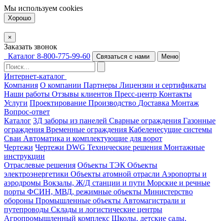
Мы используем
cookies
Хорошо
×
Заказать звонок
Каталог
8-800-775-99-60
Связаться с нами
Меню
Интернет-каталог
Компания
О компании
Партнеры
Лицензии и сертификаты
Наши работы
Отзывы клиентов
Пресс-центр
Контакты
Услуги
Проектирование
Производство
Доставка
Монтаж
Вопрос-ответ
Каталог
3Д заборы из панелей
Сварные ограждения
Газонные
ограждения
Временные ограждения
Кабеленесущие системы
Cваи
Автоматика и комплектующие для ворот
Чертежи
Чертежи DWG
Технические решения
Монтажные
инструкции
Отраслевые решения
Объекты ТЭК
Объекты
электроэнергетики
Объекты атомной отрасли
Аэропорты и
аэродромы
Вокзалы, Ж/Д станции и пути
Морские и речные
порты
ФСИН, МВД, режимные объекты
Министерство
обороны
Промышленные объекты
Автомагистрали и
путепроводы
Склады и логистические центры
Агропромышленный комплекс
Школы, детские сады,