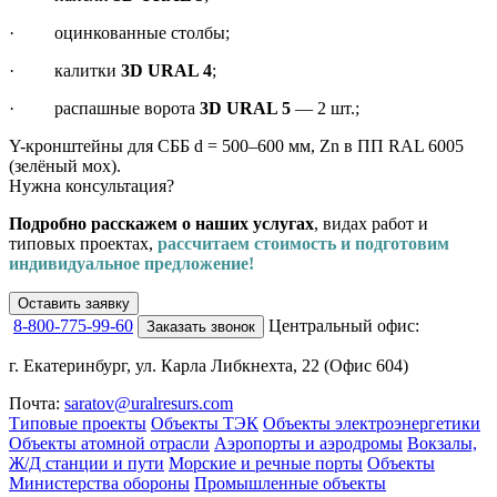
· оцинкованные столбы;
· калитки
3D URAL 4
;
· распашные ворота
3D URAL 5
— 2 шт.;
Y-кронштейны для СББ d = 500–600 мм, Zn в ПП RAL 6005
(зелёный мох).
Нужна консультация?
Подробно расскажем о наших услугах
, видах работ и
типовых проектах,
рассчитаем стоимость и подготовим
индивидуальное предложение!
Оставить заявку
8-800-775-99-60
Центральный офис:
Заказать звонок
г. Екатеринбург, ул. Карла Либкнехта, 22 (Офис 604)
Почта:
saratov@uralresurs.com
Типовые проекты
Объекты ТЭК
Объекты электроэнергетики
Объекты атомной отрасли
Аэропорты и аэродромы
Вокзалы,
Ж/Д станции и пути
Морские и речные порты
Объекты
Министерства обороны
Промышленные объекты