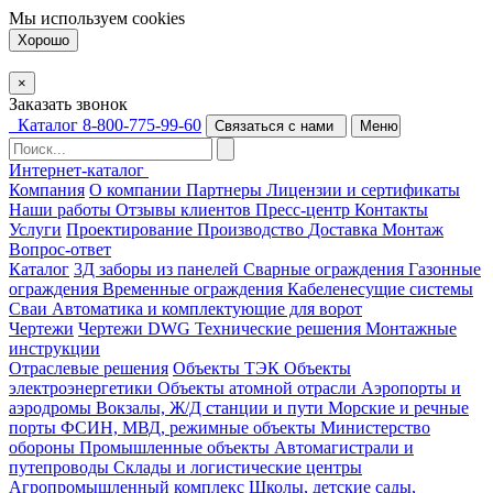
Мы используем
cookies
Хорошо
×
Заказать звонок
Каталог
8-800-775-99-60
Связаться с нами
Меню
Интернет-каталог
Компания
О компании
Партнеры
Лицензии и сертификаты
Наши работы
Отзывы клиентов
Пресс-центр
Контакты
Услуги
Проектирование
Производство
Доставка
Монтаж
Вопрос-ответ
Каталог
3Д заборы из панелей
Сварные ограждения
Газонные
ограждения
Временные ограждения
Кабеленесущие системы
Cваи
Автоматика и комплектующие для ворот
Чертежи
Чертежи DWG
Технические решения
Монтажные
инструкции
Отраслевые решения
Объекты ТЭК
Объекты
электроэнергетики
Объекты атомной отрасли
Аэропорты и
аэродромы
Вокзалы, Ж/Д станции и пути
Морские и речные
порты
ФСИН, МВД, режимные объекты
Министерство
обороны
Промышленные объекты
Автомагистрали и
путепроводы
Склады и логистические центры
Агропромышленный комплекс
Школы, детские сады,