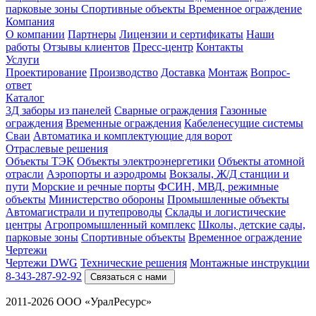
парковые зоны
Спортивные объекты
Временное ограждение
Компания
О компании
Партнеры
Лицензии и сертификаты
Наши
работы
Отзывы клиентов
Пресс-центр
Контакты
Услуги
Проектирование
Производство
Доставка
Монтаж
Вопрос-
ответ
Каталог
3Д заборы из панелей
Сварные ограждения
Газонные
ограждения
Временные ограждения
Кабеленесущие системы
Cваи
Автоматика и комплектующие для ворот
Отраслевые решения
Объекты ТЭК
Объекты электроэнергетики
Объекты атомной
отрасли
Аэропорты и аэродромы
Вокзалы, Ж/Д станции и
пути
Морские и речные порты
ФСИН, МВД, режимные
объекты
Министерство обороны
Промышленные объекты
Автомагистрали и путепроводы
Склады и логистические
центры
Агропромышленный комплекс
Школы, детские сады,
парковые зоны
Спортивные объекты
Временное ограждение
Чертежи
Чертежи DWG
Технические решения
Монтажные инструкции
8-343-287-92-92
Связаться с нами
2011-2026 ООО «УралРесурс»