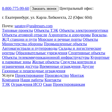
8-800-775-99-60
Центральный офис:
Заказать звонок
г. Екатеринбург, ул. Карла Либкнехта, 22 (Офис 604)
Почта:
saratov@uralresurs.com
Типовые проекты
Объекты ТЭК
Объекты электроэнергетики
Объекты атомной отрасли
Аэропорты и аэродромы
Вокзалы,
Ж/Д станции и пути
Морские и речные порты
Объекты
Министерства обороны
Промышленные объекты
Автомагистрали и путепроводы
Склады и логистические
центры
Образовательные учреждения
Спортивные объекты
Объекты телекоммуникационной инфраструктуры
Курортные
и парковые зоны
Жилые объекты
Средства контроля и
ограничения доступа
Временные ограждения
Другие
Газонные и пешеходные ограждения
Услуги
Проектирование
Производство
Монтаж
Компания
Наши работы
Контакты
ТЭК
Ограждения ИСО
Сваи
Проектировщикам